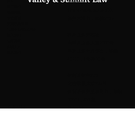
首页
加州地址：
关于我们
1 Park Plaza, Suite 600,
律师团队
加州尔湾市，邮编92614
专业领域
美国电商律师
出海企业商业诉讼
科罗拉多州地址：
加入我们
法律咨询
南科罗拉多大道2000号
在线支付
科罗拉多州丹佛市，邮编
联系我们
80210，1 号楼 10 室
伊利诺伊州地址：
北密歇根大道205号
伊利诺伊州芝加哥市，邮编
60601，810 室
营业时间
联系我们
周一至周五：上午 9:00 至晚上 7:00
电话：
‪(909) 248-4522
周六：休息
电子邮件：
周日：休息