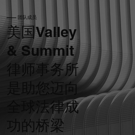
—— 团队成员
美国Valley
& Summit
律师事务所
是助您迈向
全球法律成
功的桥梁