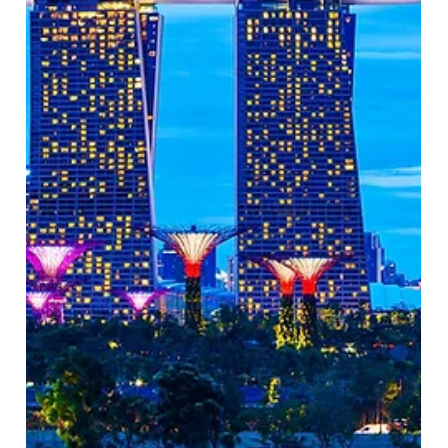
同时缺点也不容忽视：和解费用可能居高不下（尤其是经由
GBC、HSP、ED等专做跨境知产维权的律所提告的案件）；部
分卖家销售额不高，但仍收到数千甚至上万美元报价；如果缺乏
专业律师协助，谈判空间有限。对于资金较多、希望继续经营的
卖家而言，寻求专业的美国电商律师介入，协商一个合理的和解
方案通常是最优解。 第二种：应诉。 应诉是通过律师正式参与
诉讼，对侵权指