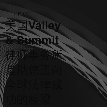
—— 法律洞察
美国Valley
& Summit
律师事务所
是助您迈向
全球法律成
功的桥梁