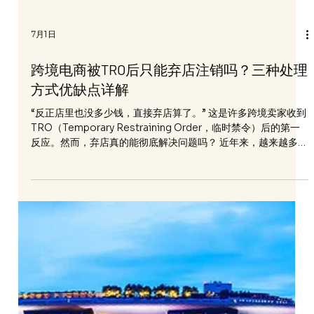
7月1日
跨境电商被TRO后只能弃店注销吗？三种处理
方式优缺点详解
“反正店里也没多少钱，直接弃店算了。” 这是许多跨境卖家收到
TRO（Temporary Restraining Order，临时禁令）后的第一
反应。然而，弃店真的能彻底解决问题吗？ 近年来，越来越多品
牌方通过美国法院发起Schedule A案件，将大量涉嫌侵权的跨
境卖家集中起诉。一旦法院签发TRO，卖家的店铺、收款账户及
资金可能被迅速冻结，正常经营被迫中断。 面对这种情况，卖家
通常只有三种选择：和解、应诉或弃店。那么哪种方案才是最优
解？ 第一种：和解。 和解是目前最常见的处理方式。原告律师
通常会提出支付一定金额后撤诉或解除冻结。这种方案的优点是
店铺恢复运营速度较快、资金有机会解冻、能较快结束纠纷。 但