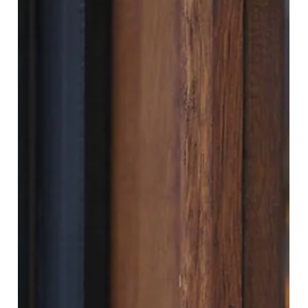
非危言耸听，而是一个真实的求助案例。 中国跨境卖家正在面临
一个极易陷入的困局：知识产权纠纷。一旦所售商品涉嫌商标、
版权、外观设计专利侵权，就有可能被品牌方列入起诉名单提
告。在法院批准临时禁令后，商家无论是选择和解、应诉还是弃
店，都会遭遇TRO带来的资金损失。 TRO到底是什么机制？为
何他对跨境卖家有如此之大的杀伤力？ 因为这是一种对原告而言
成本极低，对被告来说却影响极大的法律手段。当品牌方发现有
人售卖疑似侵权产品时，其会在美国法院起诉一大批卖家，发起
批量诉讼（又称Schedule A案件）。 “Schedule A案件”
（Schedule A Litigation）是近年来美国知识产权诉讼中非常
常见的一种模式，尤其集中在跨境电商卖家（Am